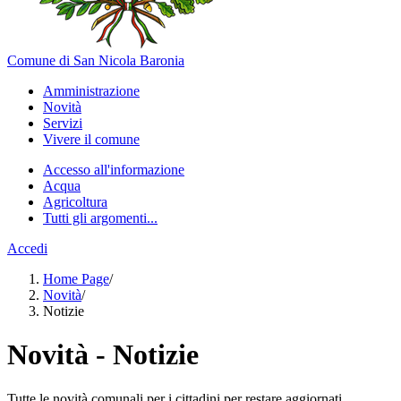
Comune di San Nicola Baronia
Amministrazione
Novità
Servizi
Vivere il comune
Accesso all'informazione
Acqua
Agricoltura
Tutti gli argomenti...
Accedi
Home Page
/
Novità
/
Notizie
Novità - Notizie
Tutte le novità comunali per i cittadini per restare aggiornati.