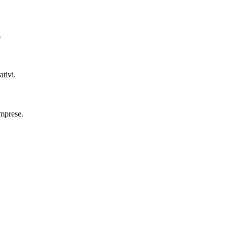
.
ativi.
imprese.