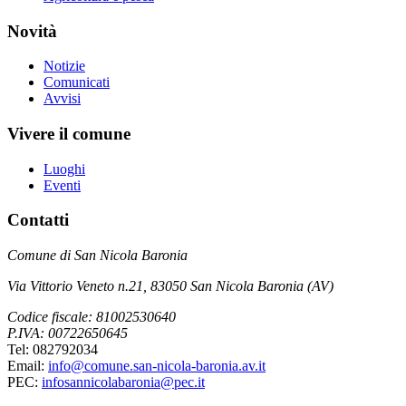
Novità
Notizie
Comunicati
Avvisi
Vivere il comune
Luoghi
Eventi
Contatti
Comune di San Nicola Baronia
Via Vittorio Veneto n.21, 83050 San Nicola Baronia (AV)
Codice fiscale: 81002530640
P.IVA: 00722650645
Tel: 082792034
Email:
info@comune.san-nicola-baronia.av.it
PEC:
infosannicolabaronia@pec.it