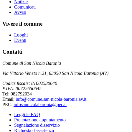
Notizie
Comunicati
Avvisi
Vivere il comune
Luoghi
Eventi
Contatti
Comune di San Nicola Baronia
Via Vittorio Veneto n.21, 83050 San Nicola Baronia (AV)
Codice fiscale: 81002530640
P.IVA: 00722650645
Tel: 082792034
Email:
info@comune.san-nicola-baronia.av.it
PEC:
infosannicolabaronia@pec.it
Leggi le FAQ
Prenotazione appuntamento
Segnalazione disservizio
Richiesta d'assistenza