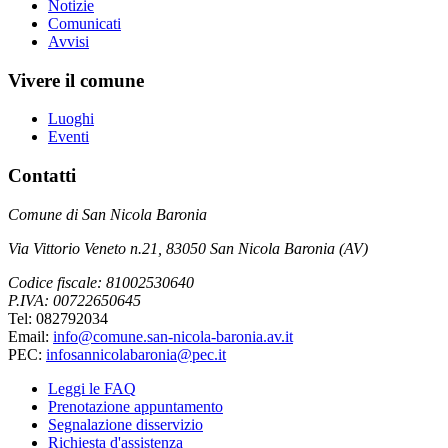
Notizie
Comunicati
Avvisi
Vivere il comune
Luoghi
Eventi
Contatti
Comune di San Nicola Baronia
Via Vittorio Veneto n.21, 83050 San Nicola Baronia (AV)
Codice fiscale: 81002530640
P.IVA: 00722650645
Tel: 082792034
Email:
info@comune.san-nicola-baronia.av.it
PEC:
infosannicolabaronia@pec.it
Leggi le FAQ
Prenotazione appuntamento
Segnalazione disservizio
Richiesta d'assistenza