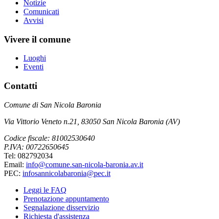
Notizie
Comunicati
Avvisi
Vivere il comune
Luoghi
Eventi
Contatti
Comune di San Nicola Baronia
Via Vittorio Veneto n.21, 83050 San Nicola Baronia (AV)
Codice fiscale: 81002530640
P.IVA: 00722650645
Tel: 082792034
Email:
info@comune.san-nicola-baronia.av.it
PEC:
infosannicolabaronia@pec.it
Leggi le FAQ
Prenotazione appuntamento
Segnalazione disservizio
Richiesta d'assistenza