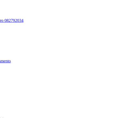
ero 082792034
amento