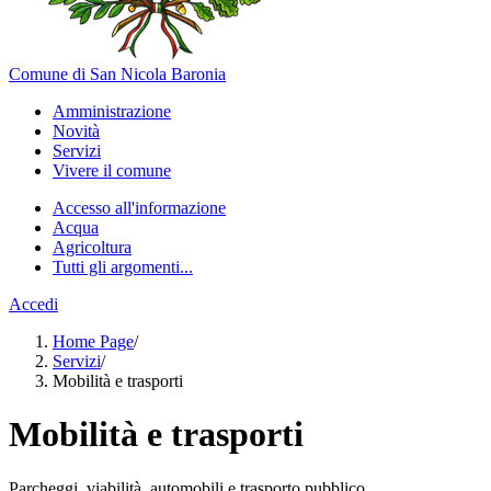
Comune di San Nicola Baronia
Amministrazione
Novità
Servizi
Vivere il comune
Accesso all'informazione
Acqua
Agricoltura
Tutti gli argomenti...
Accedi
Home Page
/
Servizi
/
Mobilità e trasporti
Mobilità e trasporti
Parcheggi, viabilità, automobili e trasporto pubblico.