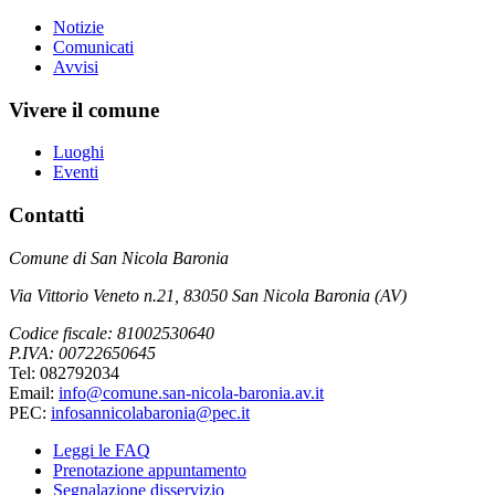
Notizie
Comunicati
Avvisi
Vivere il comune
Luoghi
Eventi
Contatti
Comune di San Nicola Baronia
Via Vittorio Veneto n.21, 83050 San Nicola Baronia (AV)
Codice fiscale: 81002530640
P.IVA: 00722650645
Tel: 082792034
Email:
info@comune.san-nicola-baronia.av.it
PEC:
infosannicolabaronia@pec.it
Leggi le FAQ
Prenotazione appuntamento
Segnalazione disservizio